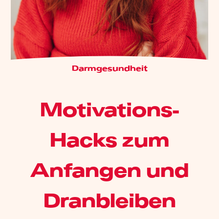
Darmgesundheit
Motivations-
Hacks zum
Anfangen und
Dranbleiben