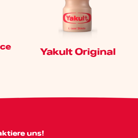
nce
Yakult Original
ktiere uns!